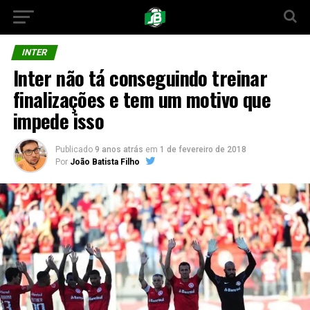
INTER
Inter não tá conseguindo treinar
finalizações e tem um motivo que
impede isso
Publicado
9 anos atrás
em
1 de fevereiro de 2018
Por
João Batista Filho