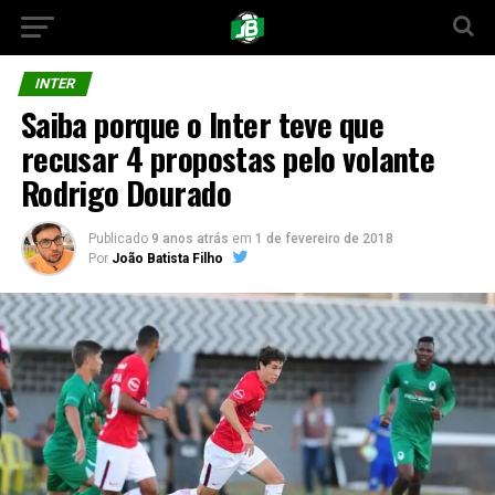
INTER
Saiba porque o Inter teve que
recusar 4 propostas pelo volante
Rodrigo Dourado
Publicado
9 anos atrás
em
1 de fevereiro de 2018
Por
João Batista Filho