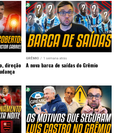
GRÊMIO
1 semana atrás
o, direção
A nova barca de saídas do Grêmio
mudança