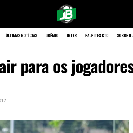
ÚLTIMAS NOTÍCIAS
GRÊMIO
INTER
PALPITES KTO
SOBRE O 
air para os jogadore
017