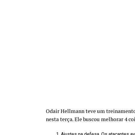
Odair Hellmann teve um treinamento 
nesta terça. Ele buscou melhorar 4 co
Ajustes na defesa. Os atacantes a