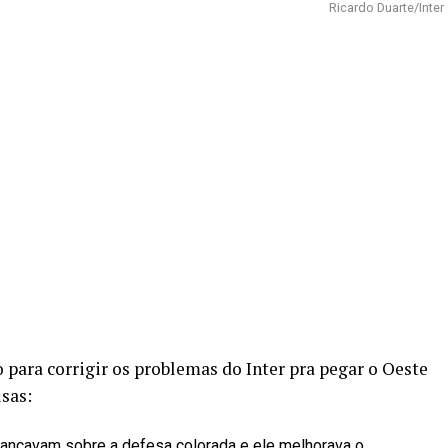
Ricardo Duarte/Inter
para corrigir os problemas do Inter pra pegar o Oeste
isas:
vançavam sobre a defesa colorada e ele melhorava o