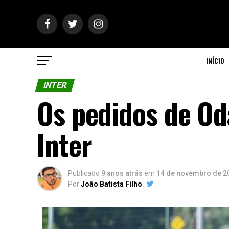
INÍCIO
INTER
Os pedidos de Od
Inter
Publicado
9 anos atrás
em
14 de novembro de 2
Por
João Batista Filho