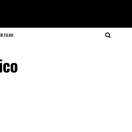
JB FILHO
ico