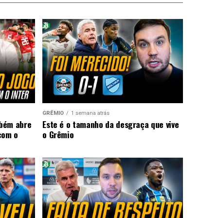
GRÊMIO
1 semana atrás
mbém abre
Este é o tamanho da desgraça que vive
com o
o Grêmio