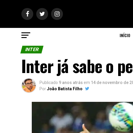
INÍCIO
INTER
Inter já sabe o p
Publicado
9 anos atrás
em
14 de novembro de 2
Por
João Batista Filho