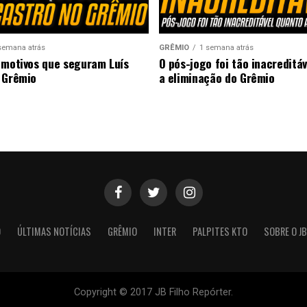
semana atrás
GRÊMIO
1 semana atrás
 motivos que seguram Luís
O pós-jogo foi tão inacreditá
 Grêmio
a eliminação do Grêmio
O
ÚLTIMAS NOTÍCIAS
GRÊMIO
INTER
PALPITES KTO
SOBRE O JB
Copyright © 2017 JB Filho Repórter.