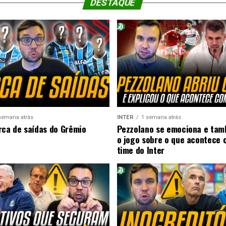
DESTAQUE
semana atrás
INTER
1 semana atrás
rca de saídas do Grêmio
Pezzolano se emociona e ta
o jogo sobre o que acontece 
time do Inter