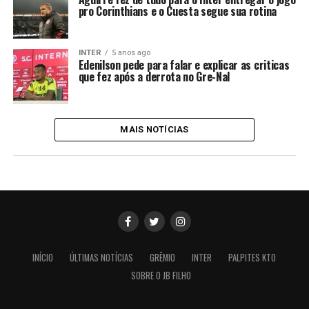
pro Corinthians e o Cuesta segue sua rotina
INTER
5 anos ago
Edenilson pede para falar e explicar as criticas
que fez após a derrota no Gre-Nal
MAIS NOTÍCIAS
INÍCIO
ÚLTIMAS NOTÍCIAS
GRÊMIO
INTER
PALPITES KTO
SOBRE O JB FILHO