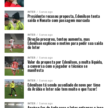
INTER
5 anos ago
Presidente recusou proposta, Edenilson tenta
saída e Nonato com passagem marcada
INTER
5 anos ago
Direção procurou, tentou aumento, mas
Edenilson explicou o motivo para pedir sua saída
do Inter
INTER
5 anos ago
Valor da proposta por Edenilson, a multa líquida,
a conversa com o jogador e técnico se
manifesta
INTER
5 anos ago
Edenilson tá sendo assediado de novo por time
da Arábia e Inter não tem muito o que fazer!
INTER
5 anos ago
Aguirre fez de tudo para o Inter entregar o jogo