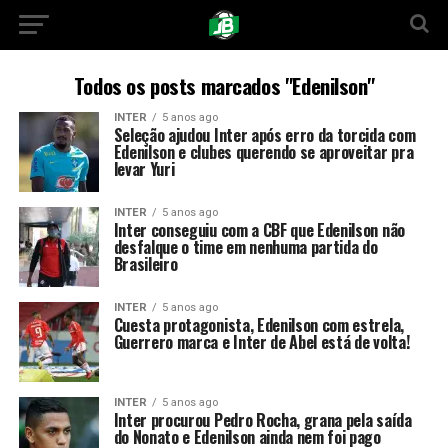
Todos os posts marcados "Edenilson"
INTER
5 anos ago
Seleção ajudou Inter após erro da torcida com
Edenilson e clubes querendo se aproveitar pra
levar Yuri
INTER
5 anos ago
Inter conseguiu com a CBF que Edenilson não
desfalque o time em nenhuma partida do
Brasileiro
INTER
5 anos ago
Cuesta protagonista, Edenilson com estrela,
Guerrero marca e Inter de Abel está de volta!
INTER
5 anos ago
Inter procurou Pedro Rocha, grana pela saída
do Nonato e Edenilson ainda nem foi pago