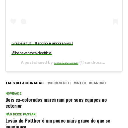
Grazie a tutti . Il sogno è ancora vivo !
@beneventocalcioofficial
A post shared by
sandroraniere
(@sandroraniere) on
Feb 
TAGS RELACIONADAS:
BENEVENTO
INTER
SANDRO
NOVIDADE
Dois ex-colorados marcaram por suas equipes no
exterior
NÃO DEIXE PASSAR
Lesão de Pottker é um pouco mais grave do que se
imaginava