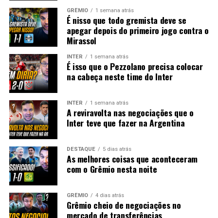
GRÊMIO
1 semana atrás
É nisso que todo gremista deve se
apegar depois do primeiro jogo contra o
Mirassol
INTER
1 semana atrás
É isso que o Pezzolano precisa colocar
na cabeça neste time do Inter
INTER
1 semana atrás
A reviravolta nas negociações que o
Inter teve que fazer na Argentina
DESTAQUE
5 dias atrás
As melhores coisas que aconteceram
com o Grêmio nesta noite
GRÊMIO
4 dias atrás
Grêmio cheio de negociações no
mercado de transferências