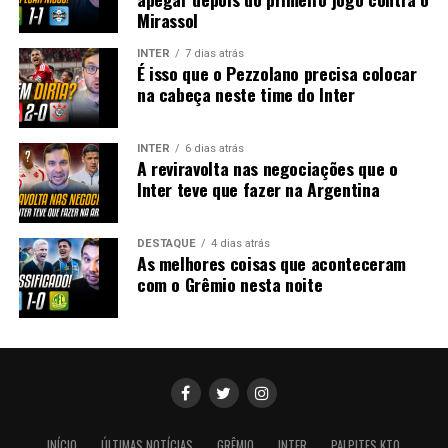
Mirassol
INTER
7 dias atrás
É isso que o Pezzolano precisa colocar
na cabeça neste time do Inter
INTER
6 dias atrás
A reviravolta nas negociações que o
Inter teve que fazer na Argentina
DESTAQUE
4 dias atrás
As melhores coisas que aconteceram
com o Grêmio nesta noite
INÍCIO
ÚLTIMAS NOTÍCIAS
GRÊMIO
INTER
PALPITES KTO