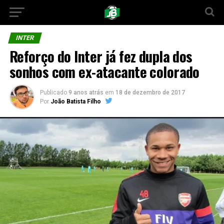
INTER
Reforço do Inter já fez dupla dos
sonhos com ex-atacante colorado
Publicado
9 anos atrás
em
18 de dezembro de 2017
Por
João Batista Filho