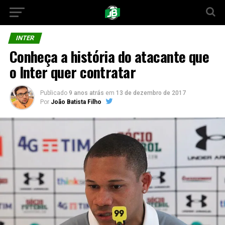
INTER
Conheça a história do atacante que
o Inter quer contratar
Publicado
9 anos atrás
em
13 de dezembro de 2017
Por
João Batista Filho