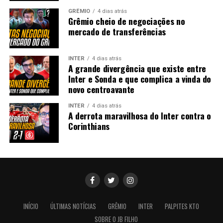
GRÊMIO
4 dias atrás
Grêmio cheio de negociações no
mercado de transferências
INTER
4 dias atrás
A grande divergência que existe entre
Inter e Sonda e que complica a vinda do
novo centroavante
INTER
4 dias atrás
A derrota maravilhosa do Inter contra o
Corinthians
INÍCIO
ÚLTIMAS NOTÍCIAS
GRÊMIO
INTER
PALPITES KTO
SOBRE O JB FILHO