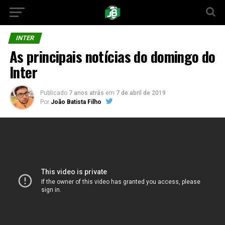
INTER
As principais notícias do domingo do
Inter
Publicado
7 anos atrás
em
7 de abril de 2019
Por
João Batista Filho