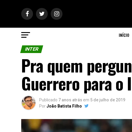
INÍCIO
INTER
Pra quem pergunt
Guerrero para o 
Publicado
7 anos atrás
em
5 de julho de 2019
Por
João Batista Filho