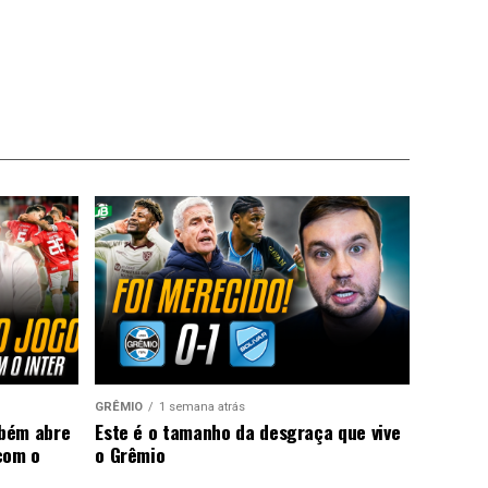
GRÊMIO
1 semana atrás
mbém abre
Este é o tamanho da desgraça que vive
com o
o Grêmio