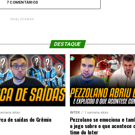
7 COMENTÁRIOS
PUBLICIDADE
DESTAQUE
semana atrás
INTER
1 semana atrás
rca de saídas do Grêmio
Pezzolano se emociona e ta
o jogo sobre o que acontece 
time do Inter