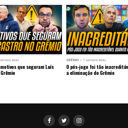
semana atrás
GRÊMIO
1 semana atrás
 motivos que seguram Luís
O pós-jogo foi tão inacreditá
 Grêmio
a eliminação do Grêmio