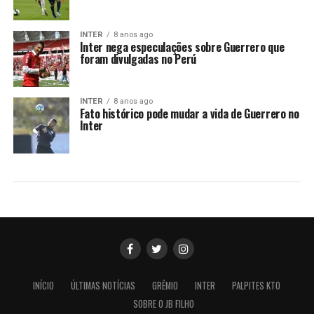
INTER
8 anos ago
Inter nega especulações sobre Guerrero que
foram divulgadas no Perú
INTER
8 anos ago
Fato histórico pode mudar a vida de Guerrero no
Inter
INÍCIO
ÚLTIMAS NOTÍCIAS
GRÊMIO
INTER
PALPITES KTO
SOBRE O JB FILHO