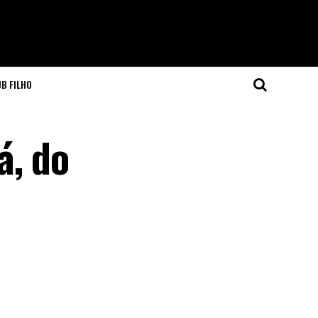
JB FILHO
á, do