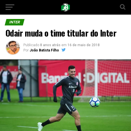
INTER
Odair muda o time titular do Inter
Publicado
8 anos atrás
em
16 de maio de 2018
Por
João Batista Filho