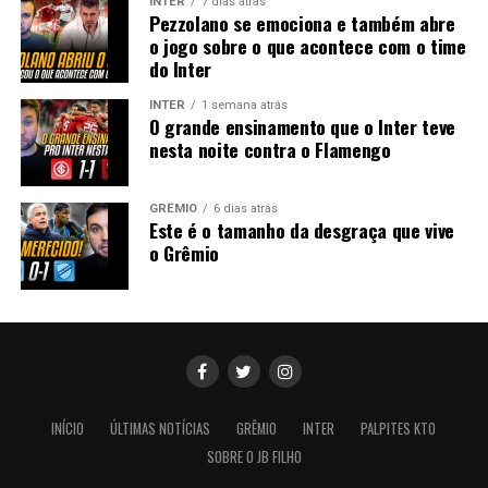
INTER
7 dias atrás
Pezzolano se emociona e também abre
o jogo sobre o que acontece com o time
do Inter
INTER
1 semana atrás
O grande ensinamento que o Inter teve
nesta noite contra o Flamengo
GRÊMIO
6 dias atrás
Este é o tamanho da desgraça que vive
o Grêmio
INÍCIO
ÚLTIMAS NOTÍCIAS
GRÊMIO
INTER
PALPITES KTO
SOBRE O JB FILHO