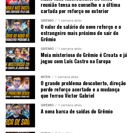
reunião tensa no conselho e a última
cartada por reforço no exterior
GRÊMIO
1 semana atrás
O valor de salário do novo reforço e o
estrangeiro mais próximo de sair do
Grêmio
GRÊMIO
1 semana atrás
Meia misterioso do Grêmio é Croata e já
jogou com Luís Castro na Europa
INTER
1 semana atrás
O grande problema descoberto, direção
perde reforço acertado e a mudança
que ferrou Victor Gabriel
GRÊMIO
1 semana atrás
A nova barca de saídas do Grêmio