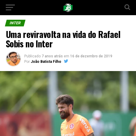
INTER
Uma reviravolta na vida do Rafael
Sobis no Inter
Publicado
7 anos atrás
em
16 de dezembro de 2019
Por
João Batista Filho