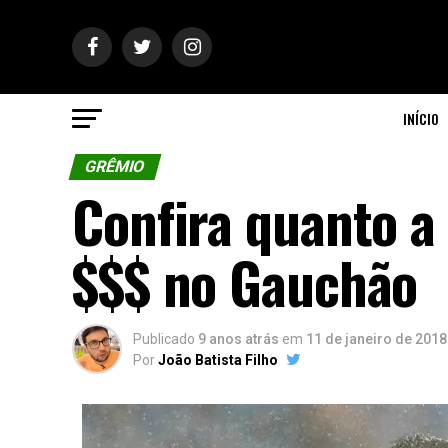
INÍCIO
GRÊMIO
Confira quanto a
$$$ no Gauchão
Publicado
9 anos atrás
em
11 de janeiro de 2018
Por
João Batista Filho