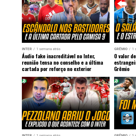
INTER
1 semana atrás
GRÊMIO
1 
Áudio fake inacreditável no Inter,
O valor de
reunião tensa no conselho e a última
estrangei
cartada por reforço no exterior
Grêmio
INTER
1 semana atrás
GRÊMIO
1 