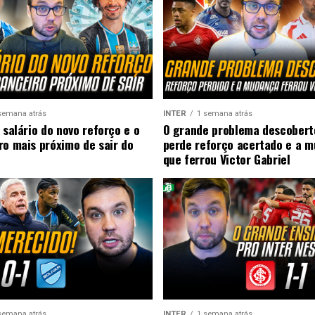
semana atrás
INTER
1 semana atrás
 salário do novo reforço e o
O grande problema descobert
ro mais próximo de sair do
perde reforço acertado e a 
que ferrou Victor Gabriel
semana atrás
INTER
1 semana atrás