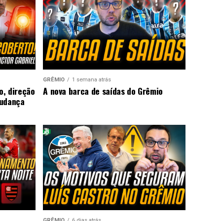
GRÊMIO
1 semana atrás
o, direção
A nova barca de saídas do Grêmio
mudança
GRÊMIO
6 dias atrás