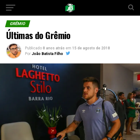
GRÊMIO
Últimas do Grêmio
Publicado
8 anos atrás
em
15 de agosto de 2018
Por
João Batista Filho