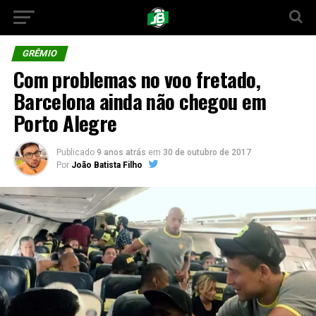
GRÊMIO
Com problemas no voo fretado,
Barcelona ainda não chegou em
Porto Alegre
Publicado
9 anos atrás
em
30 de outubro de 2017
Por
João Batista Filho