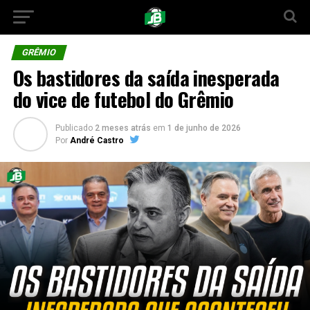
GRÊMIO
Os bastidores da saída inesperada
do vice de futebol do Grêmio
Publicado
2 meses atrás
em
1 de junho de 2026
Por
André Castro