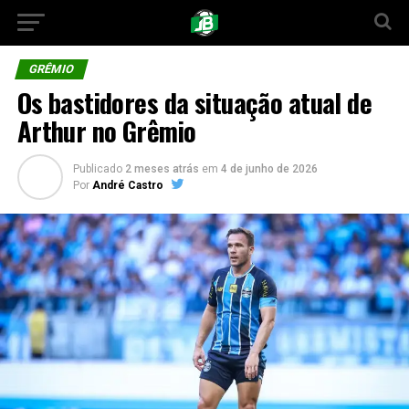
GRÊMIO
Os bastidores da situação atual de
Arthur no Grêmio
Publicado
2 meses atrás
em
4 de junho de 2026
Por
André Castro