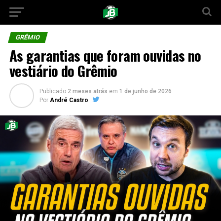
GRÊMIO
As garantias que foram ouvidas no
vestiário do Grêmio
Publicado
2 meses atrás
em
1 de junho de 2026
Por
André Castro