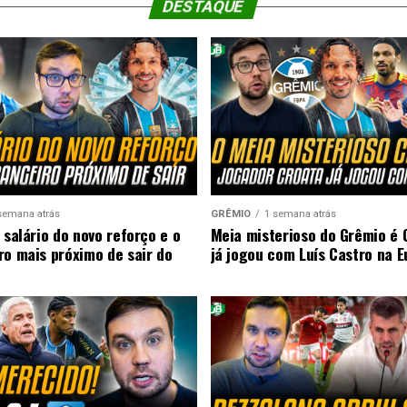
DESTAQUE
semana atrás
GRÊMIO
1 semana atrás
 salário do novo reforço e o
Meia misterioso do Grêmio é 
ro mais próximo de sair do
já jogou com Luís Castro na 