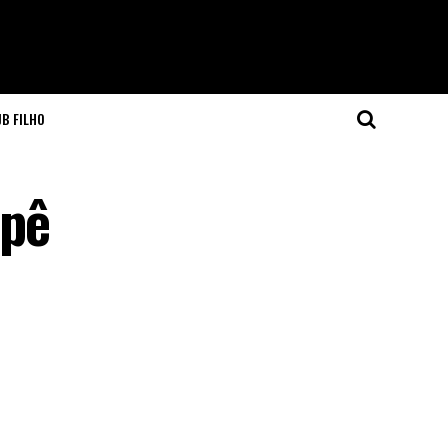
JB FILHO
epê