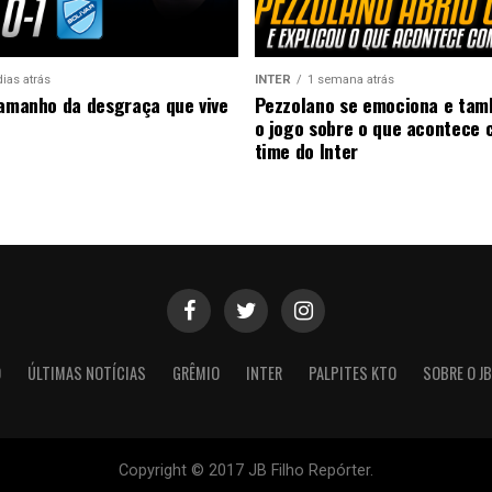
dias atrás
INTER
1 semana atrás
tamanho da desgraça que vive
Pezzolano se emociona e ta
o jogo sobre o que acontece 
time do Inter
O
ÚLTIMAS NOTÍCIAS
GRÊMIO
INTER
PALPITES KTO
SOBRE O JB
Copyright © 2017 JB Filho Repórter.