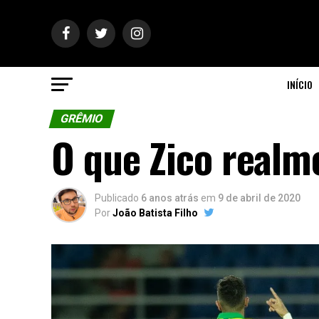
INÍCIO
GRÊMIO
O que Zico realm
Publicado
6 anos atrás
em
9 de abril de 2020
Por
João Batista Filho