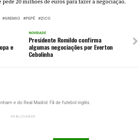
 pede 20 milhões de euros para fazer a negociação.
GREMIO
PEPÊ
ZICO
NOVIDADE
o
Presidente Romildo confirma
ropa e
algumas negociações por Everton
Cebolinha
nham e do Real Madrid. Fã de futebol inglês.
PUBLICIDADE