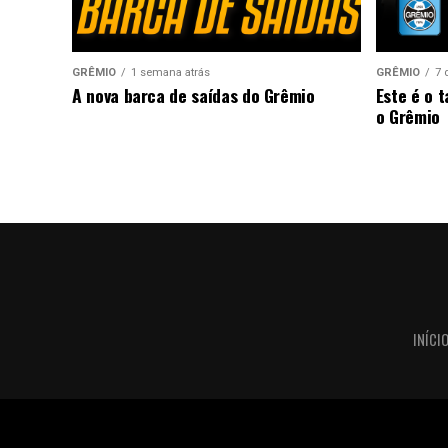
GRÊMIO
1 semana atrás
GRÊMIO
7 
A nova barca de saídas do Grêmio
Este é o 
o Grêmio
INÍCI