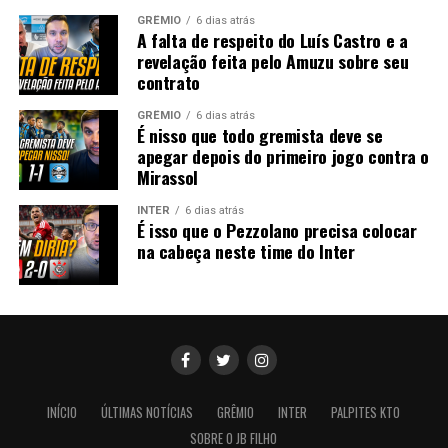
GRÊMIO
6 dias atrás
A falta de respeito do Luís Castro e a
revelação feita pelo Amuzu sobre seu
contrato
GRÊMIO
6 dias atrás
É nisso que todo gremista deve se
apegar depois do primeiro jogo contra o
Mirassol
INTER
6 dias atrás
É isso que o Pezzolano precisa colocar
na cabeça neste time do Inter
INÍCIO
ÚLTIMAS NOTÍCIAS
GRÊMIO
INTER
PALPITES KTO
SOBRE O JB FILHO