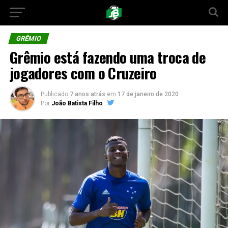
GRÊMIO
Grêmio está fazendo uma troca de
jogadores com o Cruzeiro
Publicado
7 anos atrás
em
17 de janeiro de 2020
Por
João Batista Filho