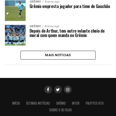
GRÊMIO
8 anos ago
Grêmio empresta jogador para time do Gauchão
GRÊMIO
8 anos ago
Depois de Arthur, tem outro volante cheio de
moral com quem manda no Grêmio
MAIS NOTÍCIAS
INÍCIO
ÚLTIMAS NOTÍCIAS
GRÊMIO
INTER
PALPITES KTO
SOBRE O JB FILHO