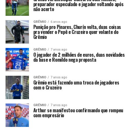
preparador especulado e jogador voltando após
não acerto
GRÊMIO
6 anos ago
Punição pro Pinares, Churín volta, duas coisas
pra vender o Pepê e Cruzeiro quer volante do
Grêmio
GRÊMIO
7 anos ago
O jogador de 2 milhões de euros, duas novidades
da base e Romildo nega proposta
GRÊMIO
7 anos ago
Grêmio está fazendo uma troca de jogadores
com o Cruzeiro
GRÊMIO
7 anos ago
Arthur se manifestou confirmando que rompeu
com empresário