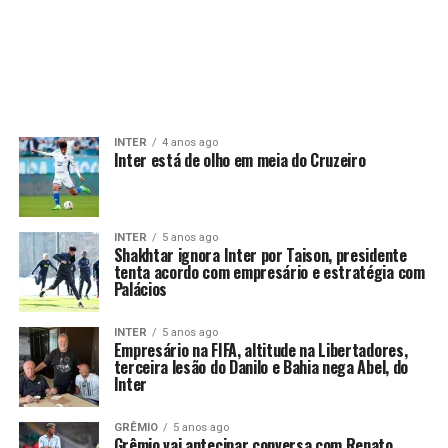
INTER
4 anos ago
Inter está de olho em meia do Cruzeiro
INTER
5 anos ago
Shakhtar ignora Inter por Taison, presidente
tenta acordo com empresário e estratégia com
Palácios
INTER
5 anos ago
Empresário na FIFA, altitude na Libertadores,
terceira lesão do Danilo e Bahia nega Abel, do
Inter
GRÊMIO
5 anos ago
Grêmio vai antecipar conversa com Renato,