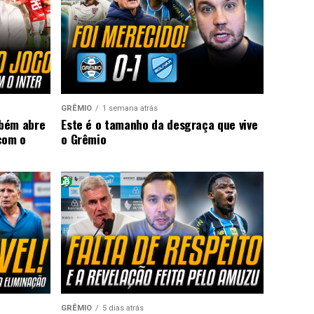
GRÊMIO
1 semana atrás
mbém abre
Este é o tamanho da desgraça que vive
com o
o Grêmio
GRÊMIO
5 dias atrás