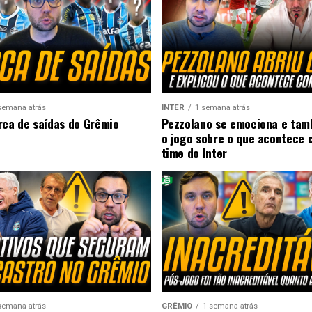
semana atrás
INTER
1 semana atrás
rca de saídas do Grêmio
Pezzolano se emociona e ta
o jogo sobre o que acontece 
time do Inter
semana atrás
GRÊMIO
1 semana atrás