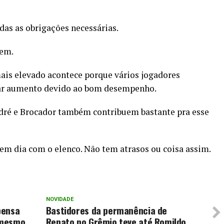
das as obrigações necessárias.
gem.
ais elevado acontece porque vários jogadores
ar aumento devido ao bom desempenho.
ndré e Brocador também contribuem bastante pra esse
em dia com o elenco. Não tem atrasos ou coisa assim.
NOVIDADE
pensa
Bastidores da permanência de
, mesmo
Renato no Grêmio teve até Romildo