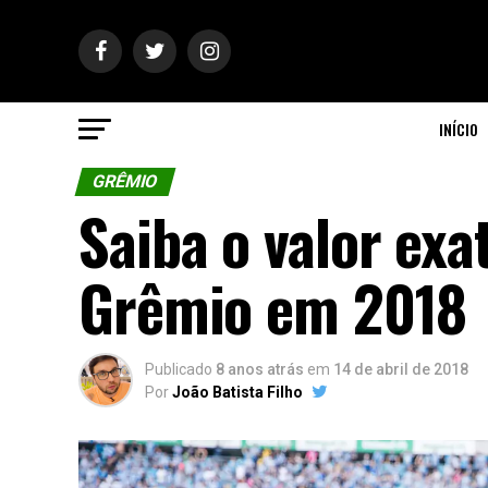
INÍCIO
GRÊMIO
Saiba o valor exat
Grêmio em 2018
Publicado
8 anos atrás
em
14 de abril de 2018
Por
João Batista Filho