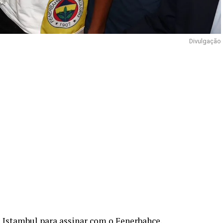
Divulgação
m Istambul para assinar com o Fenerbahce.