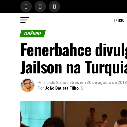
INÍCIO
GRÊMIO
Fenerbahce divul
Jailson na Turqui
Publicado
8 anos atrás
em
30 de agosto de 2018
Por
João Batista Filho