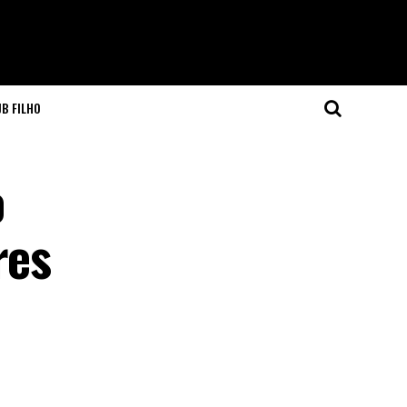
JB FILHO
o
res