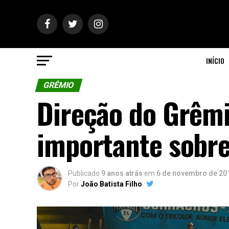
INÍCIO
GRÊMIO
Direção do Grêmi
importante sobre 
Publicado
9 anos atrás
em
6 de novembro de 20
Por
João Batista Filho