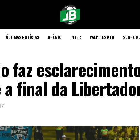
ÚLTIMAS NOTÍCIAS
GRÊMIO
INTER
PALPITES KTO
SOBRE O 
o faz esclareciment
a final da Libertado
17