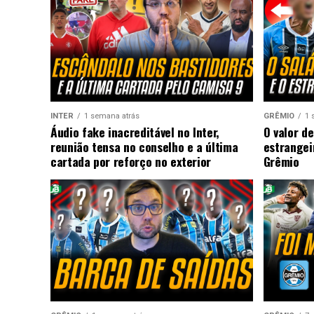
INTER
1 semana atrás
GRÊMIO
1 
Áudio fake inacreditável no Inter,
O valor de
reunião tensa no conselho e a última
estrangei
cartada por reforço no exterior
Grêmio