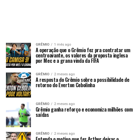
GRÊMIO
1 mês ago
A operação que o Grêmio fez pra contratar um
centroavante, os valores da proposta inglesa
por Mec e a grana vinda da FIFA
GRÊMIO
2 meses ago
A resposta do Grêmio sobre a possibilidade de
retorno do Everton Cebolinha
GRÊMIO
2 meses ago
Grêmio ganha reforço e economiza milhões com
saídas
GRÊMIO
2 meses ago
Entenda o motivo que fez Arthur deixar o