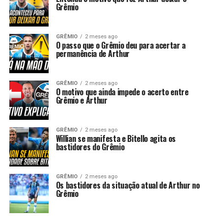
Grêmio
GRÊMIO
2 meses ago
O passo que o Grêmio deu para acertar a
permanência de Arthur
GRÊMIO
2 meses ago
O motivo que ainda impede o acerto entre
Grêmio e Arthur
GRÊMIO
2 meses ago
Willian se manifesta e Bitello agita os
bastidores do Grêmio
GRÊMIO
2 meses ago
Os bastidores da situação atual de Arthur no
Grêmio