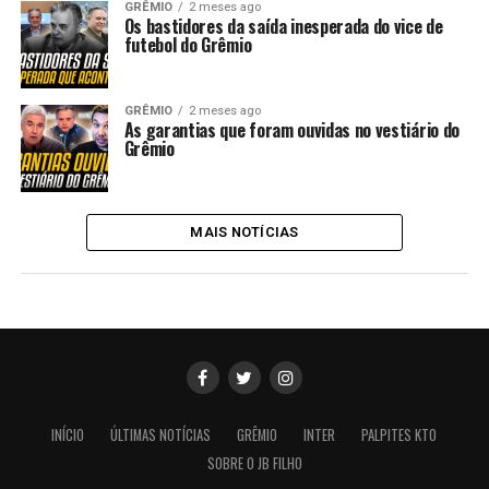
GRÊMIO
2 meses ago
Os bastidores da saída inesperada do vice de
futebol do Grêmio
GRÊMIO
2 meses ago
As garantias que foram ouvidas no vestiário do
Grêmio
MAIS NOTÍCIAS
INÍCIO
ÚLTIMAS NOTÍCIAS
GRÊMIO
INTER
PALPITES KTO
SOBRE O JB FILHO