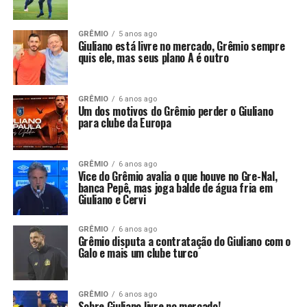
GRÊMIO
5 anos ago
Giuliano está livre no mercado, Grêmio sempre
quis ele, mas seus plano A é outro
GRÊMIO
6 anos ago
Um dos motivos do Grêmio perder o Giuliano
para clube da Europa
GRÊMIO
6 anos ago
Vice do Grêmio avalia o que houve no Gre-Nal,
banca Pepê, mas joga balde de água fria em
Giuliano e Cervi
GRÊMIO
6 anos ago
Grêmio disputa a contratação do Giuliano com o
Galo e mais um clube turco
GRÊMIO
6 anos ago
Sobre Giuliano livre no mercado!