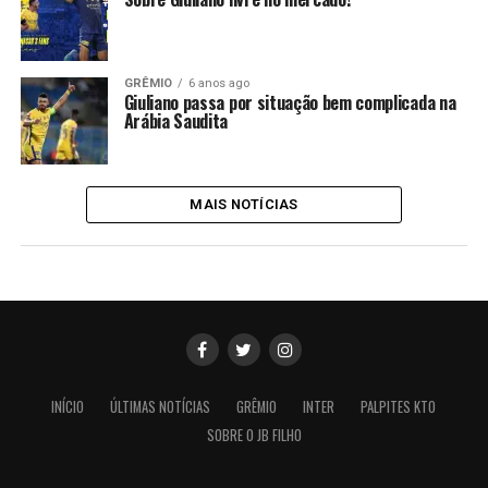
GRÊMIO
6 anos ago
Giuliano passa por situação bem complicada na
Arábia Saudita
MAIS NOTÍCIAS
INÍCIO
ÚLTIMAS NOTÍCIAS
GRÊMIO
INTER
PALPITES KTO
SOBRE O JB FILHO