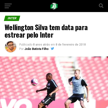
INTER
Wellington Silva tem data para
estrear pelo Inter
Publicado
8 anos atrás
em
8 de fevereiro de 2018
Por
João Batista Filho