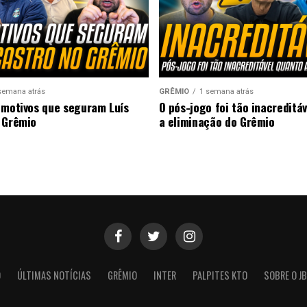
semana atrás
GRÊMIO
1 semana atrás
 motivos que seguram Luís
O pós-jogo foi tão inacreditá
 Grêmio
a eliminação do Grêmio
O
ÚLTIMAS NOTÍCIAS
GRÊMIO
INTER
PALPITES KTO
SOBRE O JB