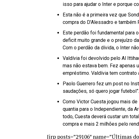
isso para ajudar o Inter e porque c
Esta não é a primeira vez que Sond
compra do D’Alessadro e também R$
Este perdão foi fundamental para o 
deficit muito grande e o prejuízo
Com o perdão da dívida, o Inter nã
Valdívia foi devolvido pelo Al Ittih
mas não estava bem. Fez apenas um
empréstimo. Valdívia tem contrato 
Paolo Guerrero fez um post no Ins
saudações, só quero jogar futebol”
Como Victor Cuesta jogou mais de 7
quantia para o Independiente, da A
todo, Cuesta deverá custar um total
compra e mais 2 milhões pelo ren
[irp posts=”29106″ name=”Últimas d