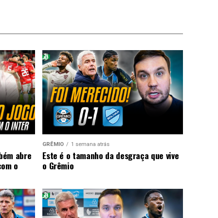
GRÊMIO
1 semana atrás
mbém abre
Este é o tamanho da desgraça que vive
com o
o Grêmio