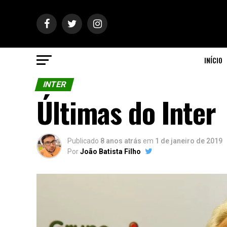
INÍCIO
INTER
Últimas do Inter
Publicado
8 anos atrás
em
1 de janeiro de 2019
Por
João Batista Filho