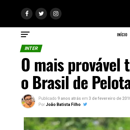
INÍCIO
INTER
O mais provável t
o Brasil de Pelot
Publicado
9 anos atrás
em
3 de fevereiro de 201
Por
João Batista Filho