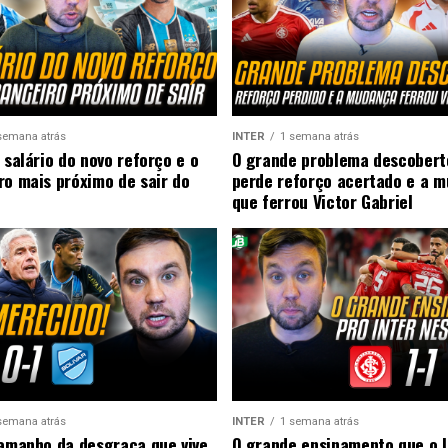
semana atrás
INTER
1 semana atrás
 salário do novo reforço e o
O grande problema descobert
ro mais próximo de sair do
perde reforço acertado e a 
que ferrou Victor Gabriel
semana atrás
INTER
1 semana atrás
tamanho da desgraça que vive
O grande ensinamento que o I