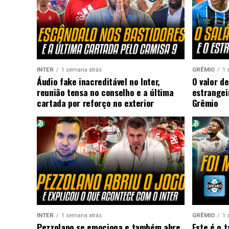
INTER
1 semana atrás
GRÊMIO
1 
Áudio fake inacreditável no Inter,
O valor de
reunião tensa no conselho e a última
estrangei
cartada por reforço no exterior
Grêmio
INTER
1 semana atrás
GRÊMIO
1 
Pezzolano se emociona e também abre
Este é o 