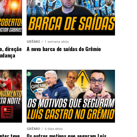
GRÊMIO
1 semana atrás
o, direção
A nova barca de saídas do Grêmio
mudança
GRÊMIO
6 dias atrás
nter teve
Os outros motivos que seguram Luís