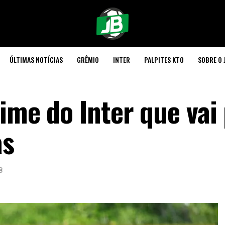
ÚLTIMAS NOTÍCIAS
GRÊMIO
INTER
PALPITES KTO
SOBRE O 
ime do Inter que vai
as
8