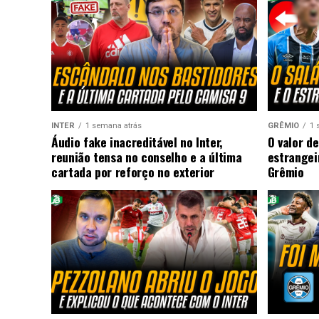
INTER
1 semana atrás
GRÊMIO
1 
Áudio fake inacreditável no Inter,
O valor de
reunião tensa no conselho e a última
estrangei
cartada por reforço no exterior
Grêmio