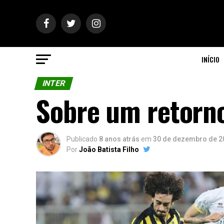
INÍCIO
INTER
Sobre um retorno 
Publicado
8 anos atrás
em
30 de dezembro de 2
Por
João Batista Filho