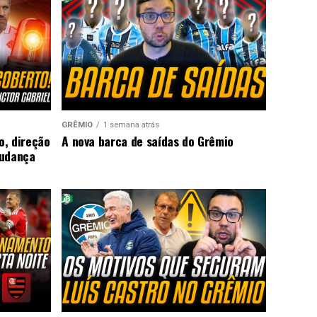
GRÊMIO
1 semana atrás
o, direção
A nova barca de saídas do Grêmio
mudança