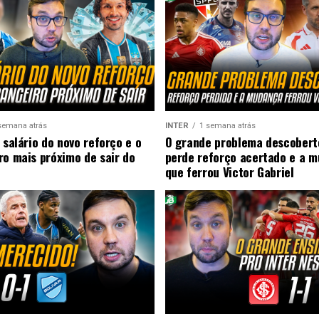
semana atrás
INTER
1 semana atrás
 salário do novo reforço e o
O grande problema descobert
ro mais próximo de sair do
perde reforço acertado e a 
que ferrou Victor Gabriel