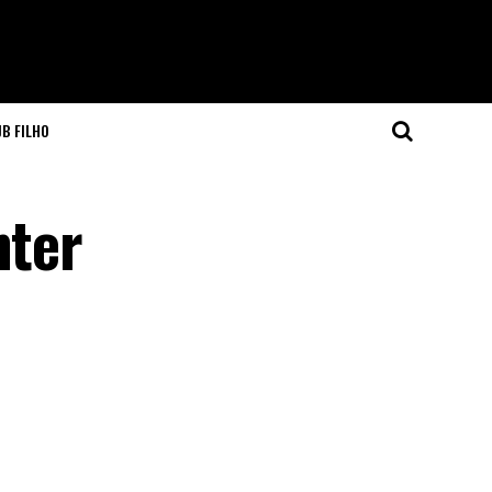
JB FILHO
nter