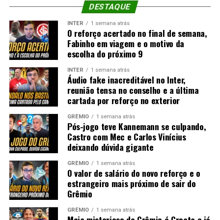
DESTAQUE
INTER
1 semana atrás
O reforço acertado no final de semana,
Fabinho em viagem e o motivo da
escolha do próximo 9
INTER
1 semana atrás
Áudio fake inacreditável no Inter,
reunião tensa no conselho e a última
cartada por reforço no exterior
GRÊMIO
1 semana atrás
Pós-jogo teve Kannemann se culpando,
Castro com Mec e Carlos Vinícius
deixando dúvida gigante
GRÊMIO
1 semana atrás
O valor de salário do novo reforço e o
estrangeiro mais próximo de sair do
Grêmio
GRÊMIO
1 semana atrás
Meia misterioso do Grêmio é Croata e já