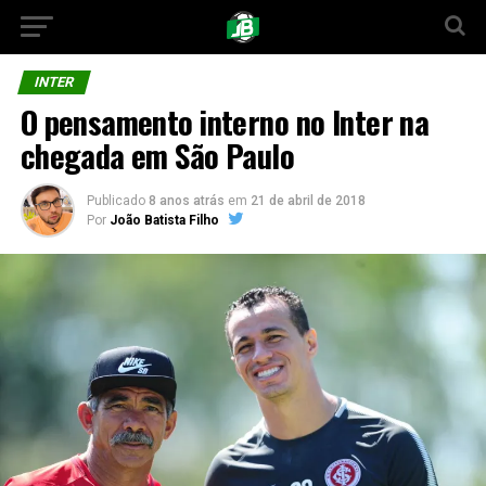
INTER
O pensamento interno no Inter na
chegada em São Paulo
Publicado
8 anos atrás
em
21 de abril de 2018
Por
João Batista Filho