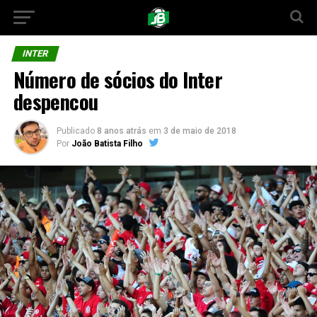
INTER
Número de sócios do Inter
despencou
Publicado
8 anos atrás
em
3 de maio de 2018
Por
João Batista Filho