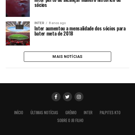
sócios
INTER
8 anos ago
Inter aumentou a mensalidade dos sócios para
bater meta de 2018
MAIS NOTÍCIAS
INÍCIO
ÚLTIMAS NOTÍCIAS
GRÊMIO
INTER
PALPITES KTO
SOBRE O JB FILHO