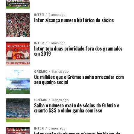
INTER
7 anos ago
Inter alcança numero histórico de sócios
INTER
8 anos ago
Inter tem duas prioridade fora dos gramados
em 2019
GRÊMIO
8 anos ago
Os milhões que o Grêmio sonha arrecadar com
seu quadro social
GRÊMIO
8 anos ago
Saiba o número exato de sócios do Grêmio e
quanto $$$ o clube ganha com isso
INTER
8 anos ago
Inter perto de alcançar número histórico de