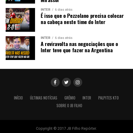
INTER
6 dias atrás
É isso que o Pezzolano precisa colocar
na cabeça neste time do Inter
INTER
6 dias atrás
A reviravolta nas negociações que o
Inter teve que fazer na Argentina
INÍCIO
ÚLTIMAS NOTÍCIAS
GRÊMIO
INTER
PALPITES KTO
SOBRE O JB FILHO
Copyright © 2017 JB Filho Repórter.