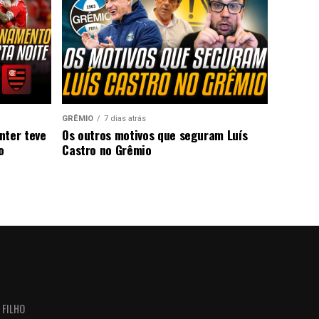
GRÊMIO
7 dias atrás
nter teve
Os outros motivos que seguram Luís
o
Castro no Grêmio
 FILHO