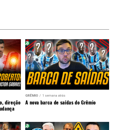
GRÊMIO
1 semana atrás
o, direção
A nova barca de saídas do Grêmio
mudança