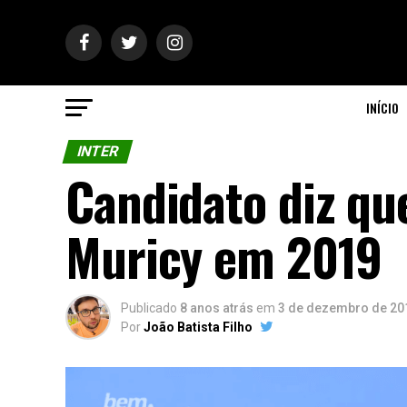
INÍCIO
INTER
Candidato diz que
Muricy em 2019
Publicado
8 anos atrás
em
3 de dezembro de 20
Por
João Batista Filho