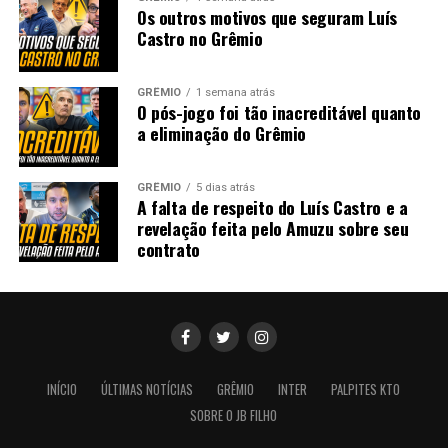
Os outros motivos que seguram Luís
Castro no Grêmio
GRÊMIO
1 semana atrás
O pós-jogo foi tão inacreditável quanto
a eliminação do Grêmio
GRÊMIO
5 dias atrás
A falta de respeito do Luís Castro e a
revelação feita pelo Amuzu sobre seu
contrato
INÍCIO
ÚLTIMAS NOTÍCIAS
GRÊMIO
INTER
PALPITES KTO
SOBRE O JB FILHO