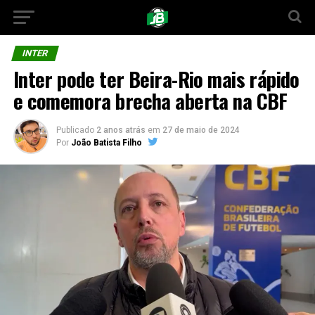
INTER
Inter pode ter Beira-Rio mais rápido
e comemora brecha aberta na CBF
Publicado
2 anos atrás
em
27 de maio de 2024
Por
João Batista Filho