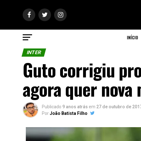
INÍCIO
INTER
Guto corrigiu pr
agora quer nova 
Publicado
9 anos atrás
em
27 de outubro de 201
Por
João Batista Filho