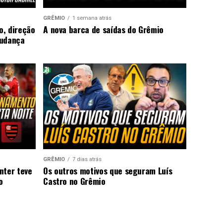
GRÊMIO
1 semana atrás
o, direção
A nova barca de saídas do Grêmio
mudança
GRÊMIO
7 dias atrás
nter teve
Os outros motivos que seguram Luís
o
Castro no Grêmio