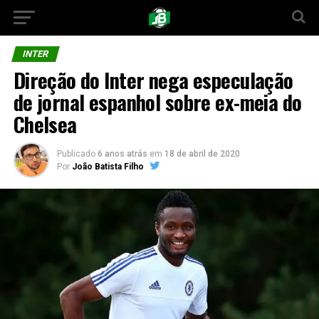
INTER
Direção do Inter nega especulação
de jornal espanhol sobre ex-meia do
Chelsea
Publicado
6 anos atrás
em
18 de abril de 2020
Por
João Batista Filho