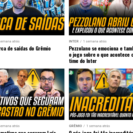
semana atrás
INTER
1 semana atrás
rca de saídas do Grêmio
Pezzolano se emociona e ta
o jogo sobre o que acontece 
time do Inter
semana atrás
GRÊMIO
1 semana atrás
 motivos que seguram Luís
O pós-jogo foi tão inacreditá