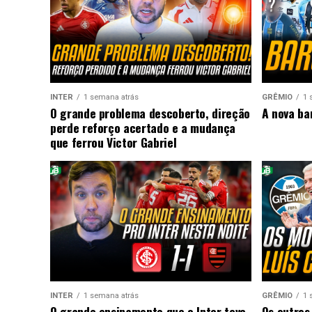
INTER
1 semana atrás
GRÊMIO
1 
O grande problema descoberto, direção
A nova ba
perde reforço acertado e a mudança
que ferrou Victor Gabriel
INTER
1 semana atrás
GRÊMIO
1 
O grande ensinamento que o Inter teve
Os outros