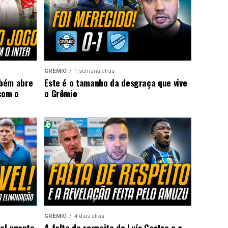
GRÊMIO
1 semana atrás
mbém abre
Este é o tamanho da desgraça que vive
com o
o Grêmio
GRÊMIO
4 dias atrás
vel quanto
A falta de respeito do Luís Castro e a