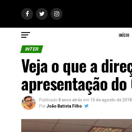
INÍCIO
INTER
Veja o que a dire
apresentação do
Publicado
8 anos atrás
em
15 de agosto de 2018
Por
João Batista Filho