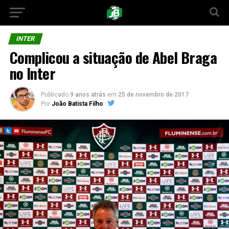
INTER
Complicou a situação de Abel Braga
no Inter
Publicado
9 anos atrás
em
25 de novembro de 2017
Por
João Batista Filho