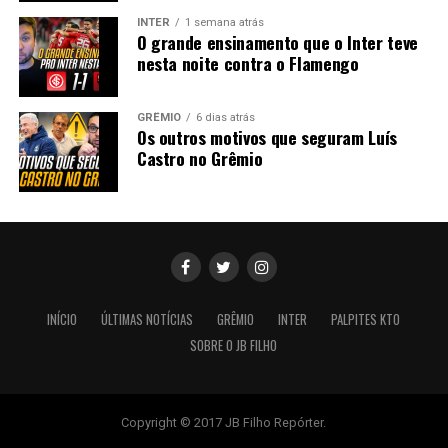
INTER
1 semana atrás
O grande ensinamento que o Inter teve
nesta noite contra o Flamengo
GRÊMIO
6 dias atrás
Os outros motivos que seguram Luís
Castro no Grêmio
INÍCIO
ÚLTIMAS NOTÍCIAS
GRÊMIO
INTER
PALPITES KTO
SOBRE O JB FILHO
Copyright © 2017 JB Filho Repórter.