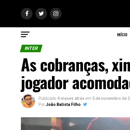
INÍCIO
INTER
As cobranças, x
jogador acomodad
Publicado
9 meses atrás
em
5 de novembro de 
Por
João Batista Filho