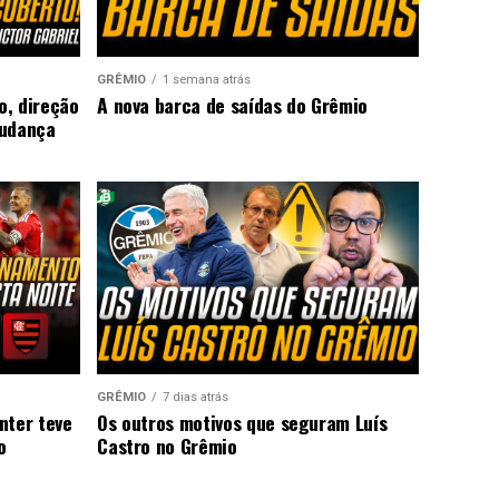
GRÊMIO
1 semana atrás
o, direção
A nova barca de saídas do Grêmio
mudança
GRÊMIO
7 dias atrás
nter teve
Os outros motivos que seguram Luís
o
Castro no Grêmio