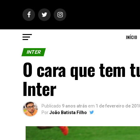
INÍCIO
INTER
O cara que tem tu
Inter
Publicado
9 anos atrás
em
1 de fevereiro de 201
Por
João Batista Filho