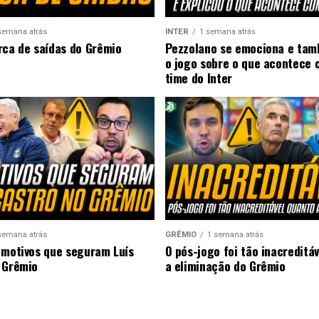
semana atrás
INTER
1 semana atrás
rca de saídas do Grêmio
Pezzolano se emociona e ta
o jogo sobre o que acontece 
time do Inter
semana atrás
GRÊMIO
1 semana atrás
 motivos que seguram Luís
O pós-jogo foi tão inacreditá
 Grêmio
a eliminação do Grêmio