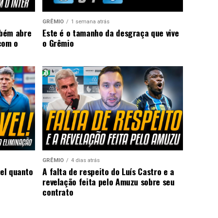
GRÊMIO
1 semana atrás
mbém abre
Este é o tamanho da desgraça que vive
com o
o Grêmio
GRÊMIO
4 dias atrás
vel quanto
A falta de respeito do Luís Castro e a
revelação feita pelo Amuzu sobre seu
contrato