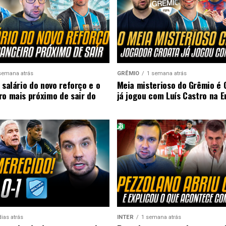
semana atrás
GRÊMIO
1 semana atrás
 salário do novo reforço e o
Meia misterioso do Grêmio é 
ro mais próximo de sair do
já jogou com Luís Castro na 
dias atrás
INTER
1 semana atrás