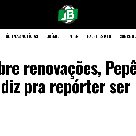
ÚLTIMAS NOTÍCIAS
GRÊMIO
INTER
PALPITES KTO
SOBRE O 
bre renovações, Pepê
diz pra repórter ser