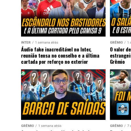
INTER
1 semana atrás
GRÊMIO
1 
Áudio fake inacreditável no Inter,
O valor de
reunião tensa no conselho e a última
estrangei
cartada por reforço no exterior
Grêmio
GRÊMIO
1 semana atrás
GRÊMIO
7 