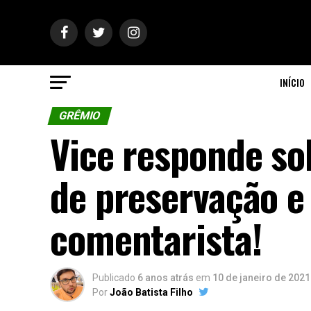
INÍCIO
GRÊMIO
Vice responde so
de preservação e 
comentarista!
Publicado
6 anos atrás
em
10 de janeiro de 2021
Por
João Batista Filho