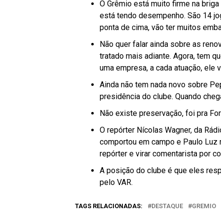
O Grêmio está muito firme na briga 
está tendo desempenho. São 14 jog
ponta de cima, vão ter muitos emba
Não quer falar ainda sobre as reno
tratado mais adiante. Agora, tem q
uma empresa, a cada atuação, ele v
Ainda não tem nada novo sobre Pepê
presidência do clube. Quando chega
Não existe preservação, foi pra For
O repórter Nícolas Wagner, da Rádi
comportou em campo e Paulo Luz r
repórter e virar comentarista por c
A posição do clube é que eles res
pelo VAR.
TAGS RELACIONADAS:
DESTAQUE
GREMIO