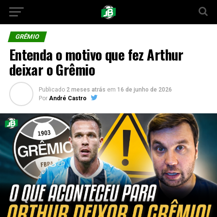
GRÊMIO
Entenda o motivo que fez Arthur
deixar o Grêmio
Publicado
2 meses atrás
em
16 de junho de 2026
Por
André Castro