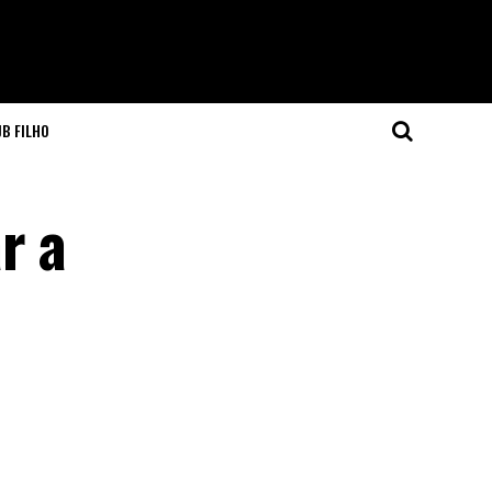
JB FILHO
r a