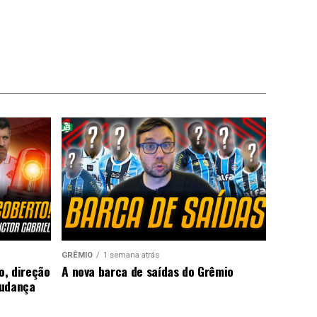
GRÊMIO
1 semana atrás
o, direção
A nova barca de saídas do Grêmio
mudança