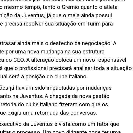
Ao mesmo tempo, tanto o Grêmio quanto o atleta
ção da Juventus, já que o meia ainda possui
 e precisa resolver sua situação em Turim para
trasar ainda mais o desfecho da negociação. A
e por uma nova mudança na sua estrutura
roca do CEO. A alteração coloca um novo responsável
 que o profissional precisará analisar toda a situação
qual será a posição do clube italiano.
ções já haviam sido impactadas por mudanças
uanto na Juventus. A chegada da nova gestão
iretoria do clube italiano fizeram com que os
que exigiu uma retomada das conversas.
l executivo da Juventus é vista como um fator que
cultar o processo. Um novo dirigente pode ter uma