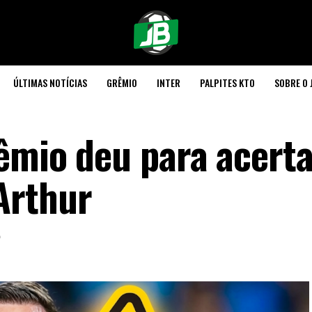
ÚLTIMAS NOTÍCIAS
GRÊMIO
INTER
PALPITES KTO
SOBRE O 
êmio deu para acerta
Arthur
6