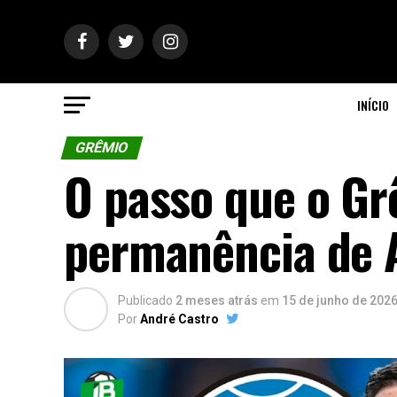
INÍCIO
GRÊMIO
O passo que o Gr
permanência de 
Publicado
2 meses atrás
em
15 de junho de 202
Por
André Castro